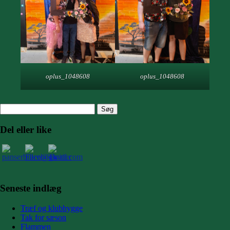
oplus_1048608
oplus_1048608
Søg
efter:
Del eller like
Seneste indlæg
Træf og klubhygge
Tak for sæson
Flammen