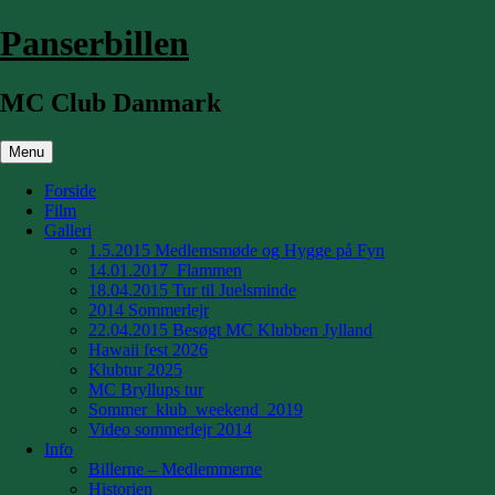
Hop
Panserbillen
til
indhold
MC Club Danmark
Menu
Forside
Film
Galleri
1.5.2015 Medlemsmøde og Hygge på Fyn
14.01.2017_Flammen
18.04.2015 Tur til Juelsminde
2014 Sommerlejr
22.04.2015 Besøgt MC Klubben Jylland
Hawaii fest 2026
Klubtur 2025
MC Bryllups tur
Sommer_klub_weekend_2019
Video sommerlejr 2014
Info
Billerne – Medlemmerne
Historien