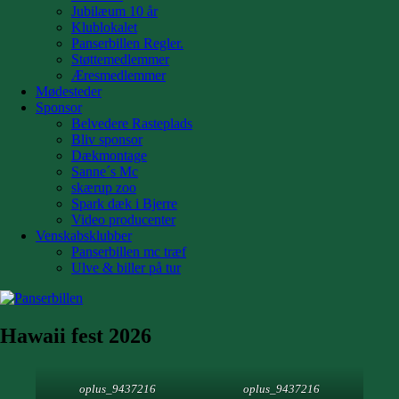
Jubilæum 10 år
Klublokalet
Panserbillen Regler.
Støttemedlemmer
Æresmedlemmer
Mødesteder
Sponsor
Belvedere Rasteplads
Bliv sponsor
Dækmontage
Sanne´s Mc
skærup zoo
Spark dæk i Bjerre
Video producenter
Venskabsklubber
Panserbillen mc træf
Ulve & biller på tur
Hawaii fest 2026
oplus_9437216
oplus_9437216