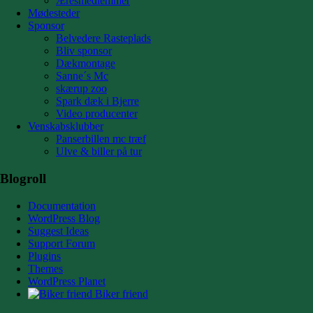
Æresmedlemmer
Mødesteder
Sponsor
Belvedere Rasteplads
Bliv sponsor
Dækmontage
Sanne´s Mc
skærup zoo
Spark dæk i Bjerre
Video producenter
Venskabsklubber
Panserbillen mc træf
Ulve & biller på tur
Blogroll
Documentation
WordPress Blog
Suggest Ideas
Support Forum
Plugins
Themes
WordPress Planet
Biker friend