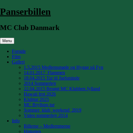
Hop
Panserbillen
til
indhold
MC Club Danmark
Menu
Forside
Film
Galleri
1.5.2015 Medlemsmøde og Hygge på Fyn
14.01.2017_Flammen
18.04.2015 Tur til Juelsminde
2014 Sommerlejr
22.04.2015 Besøgt MC Klubben Jylland
Hawaii fest 2026
Klubtur 2025
MC Bryllups tur
Sommer_klub_weekend_2019
Video sommerlejr 2014
Info
Billerne – Medlemmerne
Historien