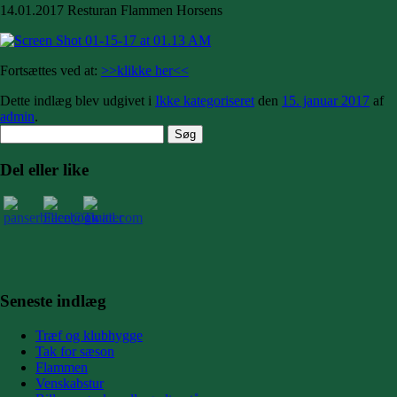
14.01.2017 Resturan Flammen Horsens
Fortsættes ved at:
>>klikke her<<
Dette indlæg blev udgivet i
Ikke kategoriseret
den
15. januar 2017
af
admin
.
Søg
efter:
Del eller like
Seneste indlæg
Træf og klubhygge
Tak for sæson
Flammen
Venskabstur