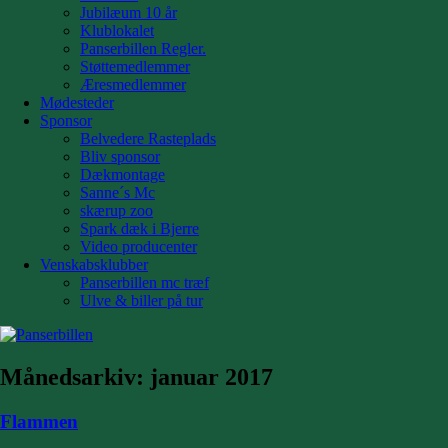
Jubilæum 10 år
Klublokalet
Panserbillen Regler.
Støttemedlemmer
Æresmedlemmer
Mødesteder
Sponsor
Belvedere Rasteplads
Bliv sponsor
Dækmontage
Sanne´s Mc
skærup zoo
Spark dæk i Bjerre
Video producenter
Venskabsklubber
Panserbillen mc træf
Ulve & biller på tur
Månedsarkiv:
januar 2017
Flammen