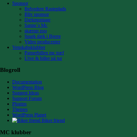
Sponsor
Belvedere Rasteplads
Bliv sponsor
Dækmontage
Sanne´s Mc
skærup zoo
Spark dæk i Bjerre
Video producenter
Venskabsklubber
Panserbillen mc træf
Ulve & biller på tur
Blogroll
Documentation
WordPress Blog
Suggest Ideas
Support Forum
Plugins
Themes
WordPress Planet
Biker friend
MC klubber