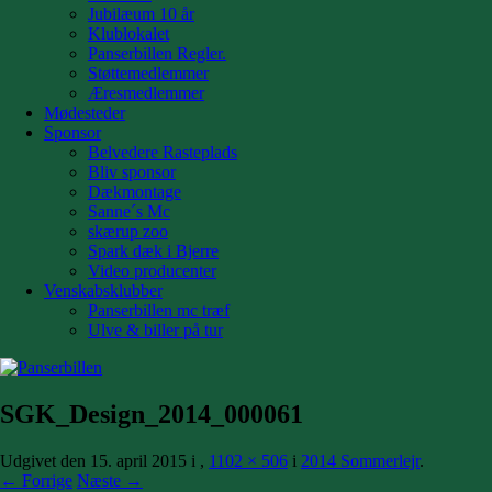
Jubilæum 10 år
Klublokalet
Panserbillen Regler.
Støttemedlemmer
Æresmedlemmer
Mødesteder
Sponsor
Belvedere Rasteplads
Bliv sponsor
Dækmontage
Sanne´s Mc
skærup zoo
Spark dæk i Bjerre
Video producenter
Venskabsklubber
Panserbillen mc træf
Ulve & biller på tur
SGK_Design_2014_000061
Udgivet den
15. april 2015
i
,
1102 × 506
i
2014 Sommerlejr
.
← Forrige
Næste →