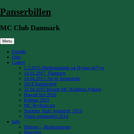
Hop
Panserbillen
til
indhold
MC Club Danmark
Menu
Forside
Film
Galleri
1.5.2015 Medlemsmøde og Hygge på Fyn
14.01.2017_Flammen
18.04.2015 Tur til Juelsminde
2014 Sommerlejr
22.04.2015 Besøgt MC Klubben Jylland
Hawaii fest 2026
Klubtur 2025
MC Bryllups tur
Sommer_klub_weekend_2019
Video sommerlejr 2014
Info
Billerne – Medlemmerne
Historien