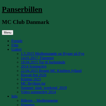
Hop
Panserbillen
til
indhold
MC Club Danmark
Menu
Forside
Film
Galleri
1.5.2015 Medlemsmøde og Hygge på Fyn
14.01.2017_Flammen
18.04.2015 Tur til Juelsminde
2014 Sommerlejr
22.04.2015 Besøgt MC Klubben Jylland
Hawaii fest 2026
Klubtur 2025
MC Bryllups tur
Sommer_klub_weekend_2019
Video sommerlejr 2014
Info
Billerne – Medlemmerne
Historien