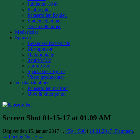
Jubilæum 10 år
Klublokalet
Panserbillen Regler.
Støttemedlemmer
Æresmedlemmer
Mødesteder
Sponsor
Belvedere Rasteplads
Bliv sponsor
Dækmontage
Sanne´s Mc
skærup zoo
Spark dæk i Bjerre
Video producenter
Venskabsklubber
Panserbillen mc træf
Ulve & biller på tur
Screen Shot 01-15-17 at 01.09 AM
Udgivet den
15. januar 2017
i
,
459 × 590
i
14.01.2017_Flammen
.
← Forrige
Næste →