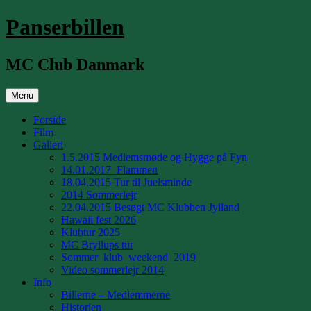
Hop
Panserbillen
til
indhold
MC Club Danmark
Menu
Forside
Film
Galleri
1.5.2015 Medlemsmøde og Hygge på Fyn
14.01.2017_Flammen
18.04.2015 Tur til Juelsminde
2014 Sommerlejr
22.04.2015 Besøgt MC Klubben Jylland
Hawaii fest 2026
Klubtur 2025
MC Bryllups tur
Sommer_klub_weekend_2019
Video sommerlejr 2014
Info
Billerne – Medlemmerne
Historien