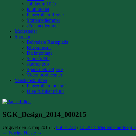
Jubilæum 10 år
Klublokalet
Panserbillen Regler.
Støttemedlemmer
Æresmedlemmer
Mødesteder
Sponsor
Belvedere Rasteplads
Bliv sponsor
Dækmontage
Sanne´s Mc
skærup zoo
Spark dæk i Bjerre
Video producenter
Venskabsklubber
Panserbillen mc træf
Ulve & biller på tur
SGK_Design_2014_000215
Udgivet den
2. maj 2015
i
,
656 × 724
i
1.5.2015 Medlemsmøde og 
← Forrige
Næste →